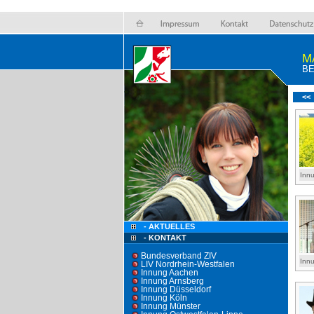
M
BE
<<
Inn
- AKTUELLES
- KONTAKT
Bundesverband ZIV
Inn
LIV Nordrhein-Westfalen
Innung Aachen
Innung Arnsberg
Innung Düsseldorf
Innung Köln
Innung Münster