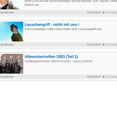
NRW (LIV) und die Schornsteinfeger-Innung Münster zum Tag der Offen
Dülmen ein.
ung Münster
18.09.2007
Zur kompl
Lauschangriff - nicht mit uns !
Schornsteinfeger wollen keine Helfer beim Lauschangriff sein
ung Münster
18.09.2007
Zur kompl
Altmeistertreffen 2003 (Teil 1)
Landesgartenschau 2003 in Gronau - Losser (LAGA)
ung Münster
18.09.2007
Zur kompl