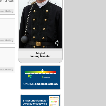
en Tür nach
etten Meldung
etten Meldung
Mitglied
Innung Münster
etten Meldung