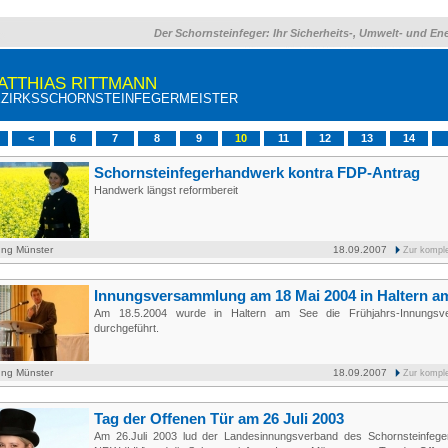
Der Schornsteinfeger: Ihr Sicherheits-, Umwelt- und En
ATTHIAS RITTMANN
ZIRKSSCHORNSTEINFEGERMEISTER
<
6
7
8
9
10
11
12
13
14
Schornsteinfegerhandwerk kontra FDP-Antrag
Handwerk längst reformbereit
ung Münster
18.09.2007
Zur kompl
Innungsversammlung am 18 Mai 2004 in Haltern a
Am 18.5.2004 wurde in Haltern am See die Frühjahrs-Innungsv
durchgeführt.
ung Münster
18.09.2007
Zur kompl
Tag der Offenen Tür am 26 Juli 2003
Am 26.Juli 2003 lud der Landesinnungsverband des Schornsteinfeg