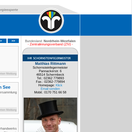
ergieexperte
>
>>
Bundesland:
Nordrhein-Westfalen
- Zentralinnungsverband (ZIV) -
Matthias Rittmann
Schornsteinfegermeister
Pannackerstr. 6
etten Meldung
46514 Schermbeck
Tel.: 02362 779893
Fax.: 02362-779894
Homepage:
Klick
m See
Email senden
ersammlung
Mobil.: 0170 751 66 58
etten Meldung
erhandwerks